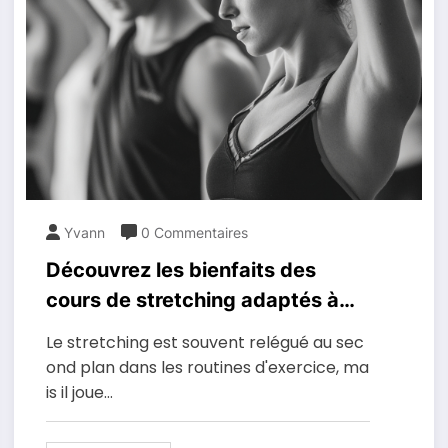
Yvann
0 Commentaires
Découvrez les bienfaits des
cours de stretching adaptés à
tous les niveaux de condition
Le stretching est souvent relégué au sec
physique
ond plan dans les routines d'exercice, ma
is il joue…